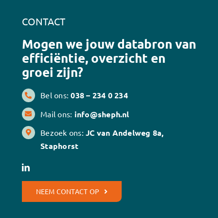
CONTACT
Mogen we jouw databron van
efficiëntie, overzicht en
groei zijn?
Bel ons:
038 – 234 0 234
Mail ons:
info@sheph.nl
Bezoek ons:
JC van Andelweg 8a,
Staphorst
NEEM CONTACT OP