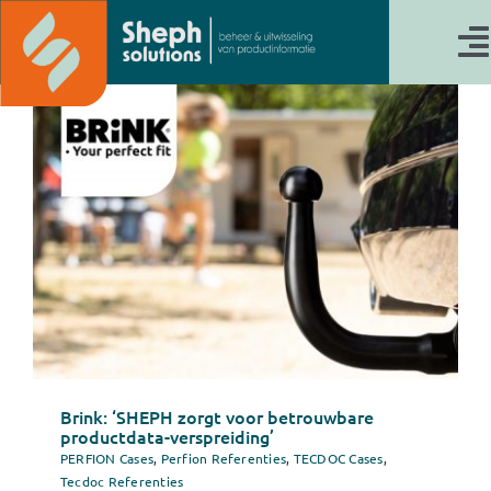
Ga
naar
T
inhoud
N
Actueel
Werken bij
Cases & Referenties
Perfion PIM
ETL-oplossingen
TecDoc
Brink: ‘SHEPH zorgt voor betrouwbare
productdata-verspreiding’
Waarom SHEPH
PERFION Cases
,
Perfion Referenties
,
TECDOC Cases
,
Tecdoc Referenties