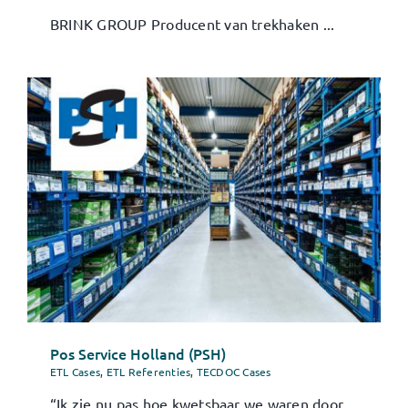
Contact
BRINK GROUP Producent van trekhaken ...
Klantportaal
Zoeken
naar:
Pos Service Holland (PSH)
ETL Cases
,
ETL Referenties
,
TECDOC Cases
“Ik zie nu pas hoe kwetsbaar we waren door