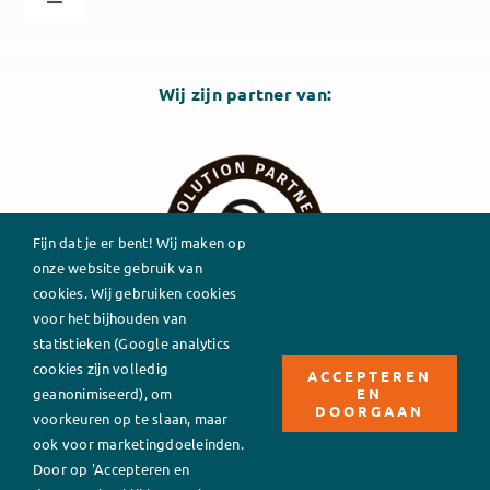
Toggle
Navigation
Sheph Solutions
Wij zijn partner van:
Algemene voorwaarden
Fijn dat je er bent! Wij maken op
onze website gebruik van
cookies. Wij gebruiken cookies
voor het bijhouden van
statistieken (Google analytics
cookies zijn volledig
ACCEPTEREN
EN
geanonimiseerd), om
DOORGAAN
voorkeuren op te slaan, maar
ook voor marketingdoeleinden.
Door op 'Accepteren en