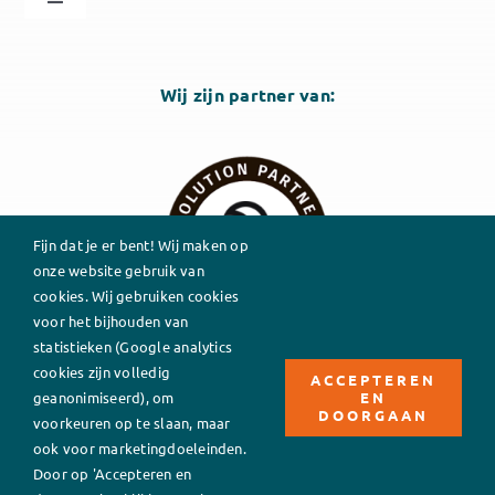
Toggle
Navigation
Sheph Solutions
Wij zijn partner van:
Algemene voorwaarden
Fijn dat je er bent! Wij maken op
onze website gebruik van
cookies. Wij gebruiken cookies
voor het bijhouden van
statistieken (Google analytics
cookies zijn volledig
ACCEPTEREN
EN
geanonimiseerd), om
DOORGAAN
voorkeuren op te slaan, maar
ook voor marketingdoeleinden.
Door op 'Accepteren en