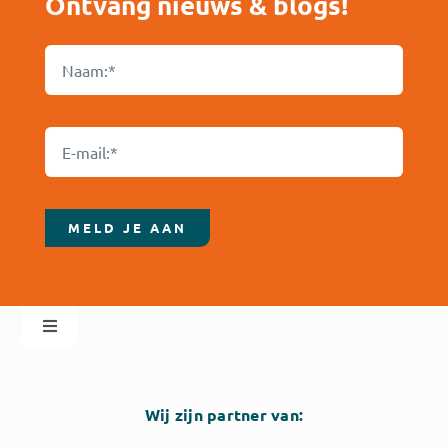
Ontvang nieuws & blogs!
MELD JE AAN
Toggle
Navigation
Sheph Solutions
Wij zijn partner van:
Algemene voorwaarden