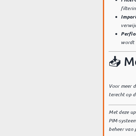
filteri
Import
verwij
Perfio
wordt 
📥 M
Voor meer d
terecht op d
Met deze upd
PIM-systeem
beheer van 