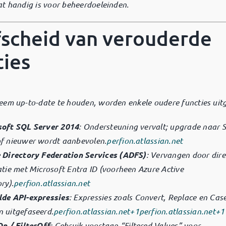
at handig is voor beheerdoeleinden.
fscheid van verouderde
ties
eem up-to-date te houden, worden enkele oudere functies uit
oft SQL Server 2014
:
Ondersteuning vervalt; upgrade naar 
f nieuwer wordt aanbevolen.
perfion.atlassian.net
 Directory Federation Services (ADFS)
:
Vervangen door dire
atie met Microsoft Entra ID (voorheen Azure Active
ry).
perfion.atlassian.net
de API-expressies
:
Expressies zoals Convert, Replace en Cas
 uitgefaseerd.
perfion.atlassian.net
+1
perfion.atlassian.net
+1
On / FilterOff
:
Gebruik voortaan “Filtered Values” voor