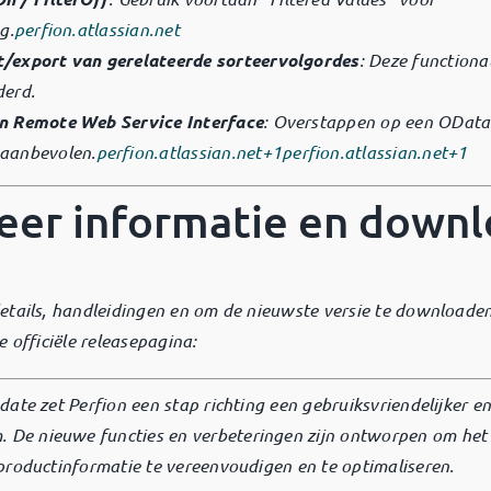
ng.
perfion.atlassian.net
/export van gerelateerde sorteervolgordes
:
Deze functional
derd.
n Remote Web Service Interface
:
Overstappen op een OData
aanbevolen.
perfion.atlassian.net
+1
perfion.atlassian.net
+1
eer informatie en down
etails, handleidingen en om de nieuwste versie te downloaden
e officiële releasepagina:
ate zet Perfion een stap richting een gebruiksvriendelijker en
.
De nieuwe functies en verbeteringen zijn ontworpen om het 
productinformatie te vereenvoudigen en te optimaliseren.