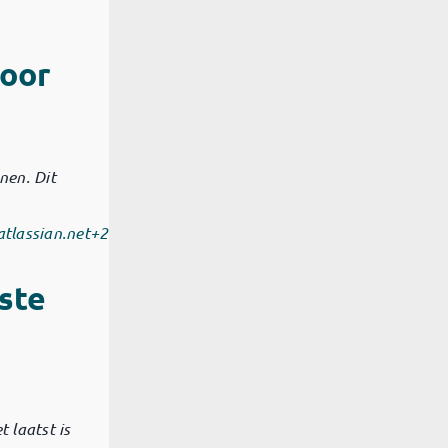
voor
onen.
Dit
atlassian.net
+2
tste
 laatst is