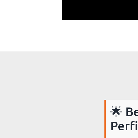
🌟 B
Perf