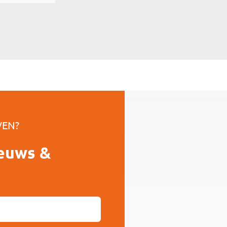
VEN?
euws &