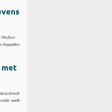
evens
 Perfion
n koppelen
t met
iërarchisch
 onder welk