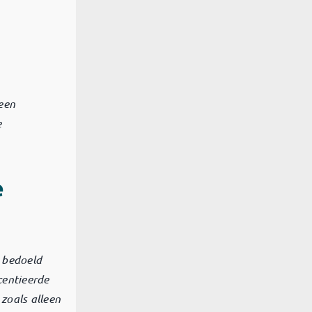
een
e
e
s bedoeld
centieerde
zoals alleen