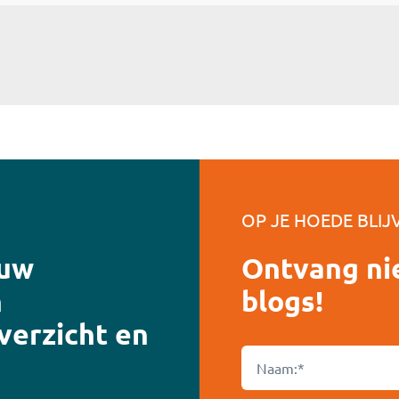
OP JE HOEDE BLIJ
ouw
Ontvang ni
n
blogs!
overzicht en