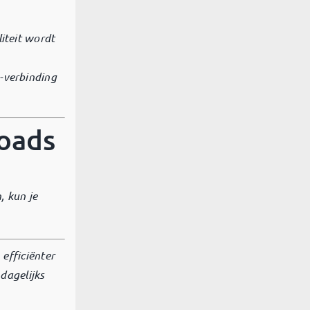
iteit wordt
-verbinding
loads
, kun je
 efficiënter
dagelijks