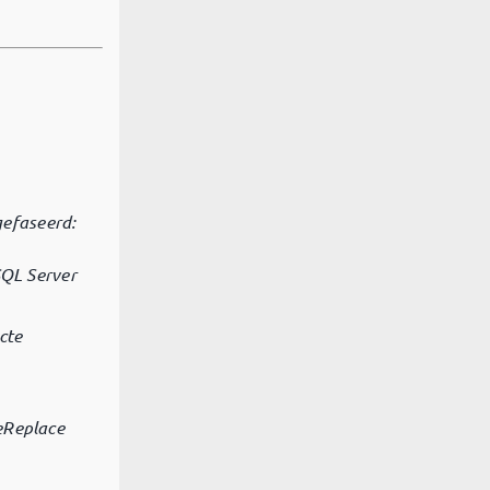
gefaseerd:
SQL Server
cte
eReplace