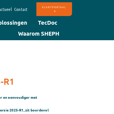
KLANTPORTAAL
Actueel
Contact
plossingen
TecDoc
Waarom SHEPH
5-R1
mer en eenvoudiger met
ersie 2025-R1, zit boordevol