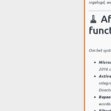
ingelogd, w
🧹 A
func
Om het syst
Micros
2016 o
Active
integr
Directo
Bepaal
worden
Filter