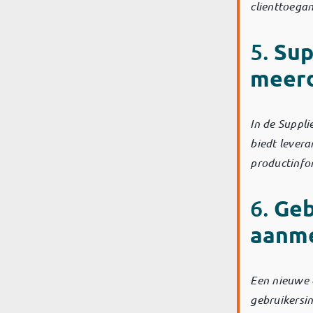
clienttoegan
5.
Sup
meerd
In de Suppli
biedt levera
productinfo
6.
Geb
aanm
Een nieuwe 
gebruikersin