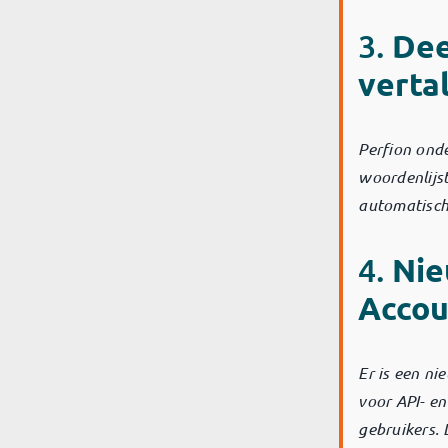
3.
Dee
verta
Perfion ond
woordenlijst
automatisch
4.
Nie
Accou
Er is een ni
voor API- en
gebruikers.