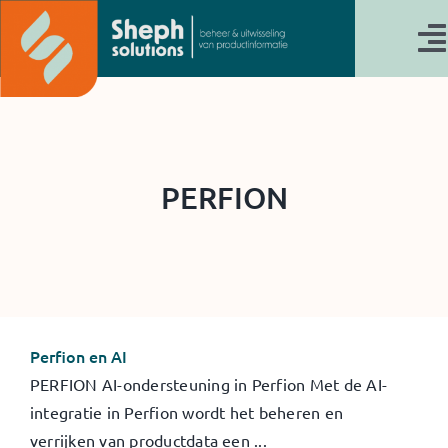
Ga
naar
T
inhoud
N
Actueel
Werken bij
PERFION
Cases & Referenties
Perfion PIM
ETL-oplossingen
Perfion en AI
TecDoc
PERFION AI-ondersteuning in Perfion Met de AI-
Waarom SHEPH
integratie in Perfion wordt het beheren en
verrijken van productdata een ...