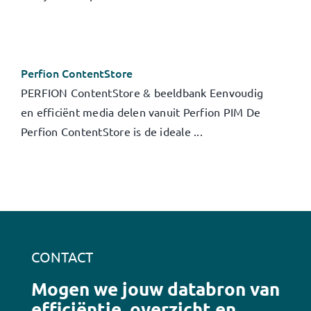
Contact
Klantportaal
Perfion ContentStore
Zoeken
PERFION ContentStore & beeldbank Eenvoudig
naar:
en efficiënt media delen vanuit Perfion PIM De
Perfion ContentStore is de ideale ...
CONTACT
Mogen we jouw databron van
efficiëntie, overzicht en